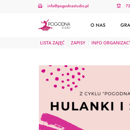
info@pogodnastudio.pl
7


O NAS
GRA
LISTA ZAJĘĆ
ZAPISY
INFO ORGANIZAC