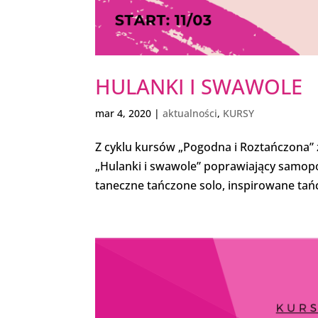
HULANKI I SWAWOLE
mar 4, 2020
|
aktualności
,
KURSY
Z cyklu kursów „Pogodna i Roztańczona”
„Hulanki i swawole” poprawiający samopoc
taneczne tańczone solo, inspirowane tańc