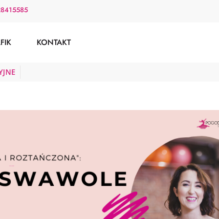
28415585
FIK
KONTAKT
YJNE