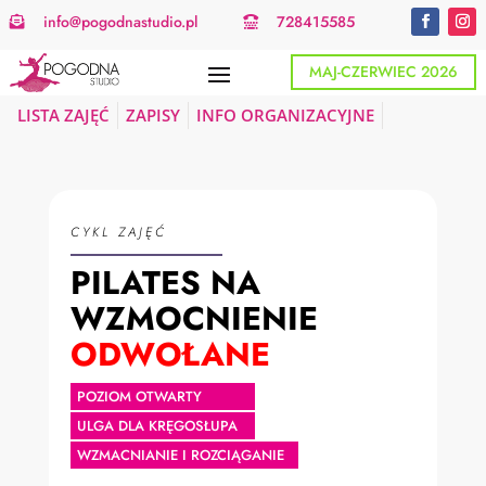
info@pogodnastudio.pl
728415585


MAJ-CZERWIEC 2026
LISTA ZAJĘĆ
ZAPISY
INFO ORGANIZACYJNE
CYKL ZAJĘĆ
PILATES NA
WZMOCNIENIE
ODWOŁANE
POZIOM OTWARTY
ULGA DLA KRĘGOSŁUPA
WZMACNIANIE I ROZCIĄGANIE