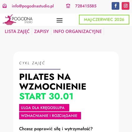
info@pogodnastudio.pl
728415585


MAJ-CZERWIEC 2026
LISTA ZAJĘĆ
ZAPISY
INFO ORGANIZACYJNE
CYKL ZAJĘĆ
PILATES NA
WZMOCNIENIE
START 30.01
ULGA DLA KRĘGOSŁUPA
WZMACNIANIE I ROZCIĄGANIE
Chcesz poprawić siłę i wytrzymałość?