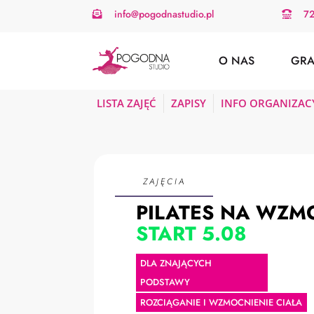
info@pogodnastudio.pl
7


O NAS
GRA
LISTA ZAJĘĆ
ZAPISY
INFO ORGANIZAC
ZAJĘCIA
PILATES NA WZM
START 5.08
DLA ZNAJĄCYCH
PODSTAWY
ROZCIĄGANIE I WZMOCNIENIE CIAŁA