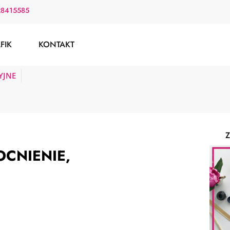
28415585
FIK
KONTAKT
YJNE
Z
OCNIENIE,