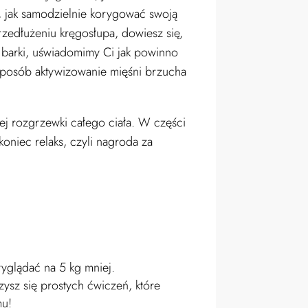
, jak samodzielnie korygować swoją
przedłużeniu kręgosłupa, dowiesz się,
i barki, uświadomimy Ci jak powinno
sposób aktywizowanie mięśni brzucha
ej rozgrzewki całego ciała. W części
niec relaks, czyli nagroda za
yglądać na 5 kg mniej.
ysz się prostych ćwiczeń, które
mu!