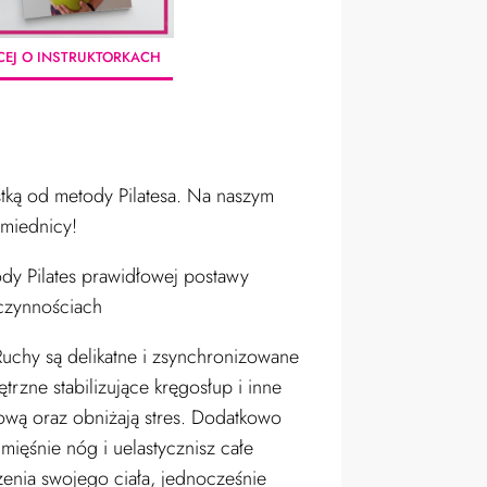
CEJ O INSTRUKTORKACH
istką od metody Pilatesa.
Na naszym
 miednicy!
dy Pilates
prawidłowej postawy
czynnościach
Ruchy są delikatne i zsynchronizowane
zne stabilizujące kręgosłup i inne
ową oraz obniżają stres. Dodatkowo
ięśnie nóg i uelastycznisz całe
zenia swojego ciała, jednocześnie