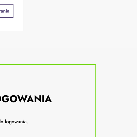
tania
LOGOWANIA
do logowania.