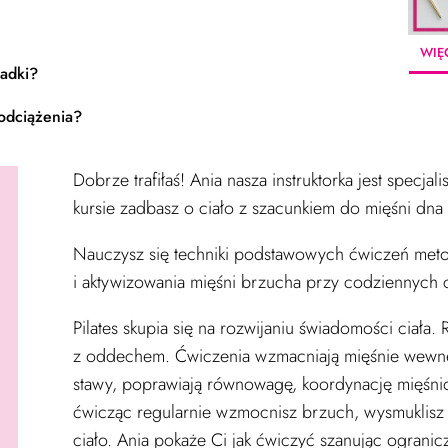
WIĘ
ladki?
 odciążenia?
Dobrze trafiłaś! Ania nasza instruktorka jest specjal
kursie zadbasz o ciało z szacunkiem do mięśni dna
Nauczysz się
techniki podstawowych ćwiczeń meto
i
aktywizowania mięśni brzucha przy codziennych 
Pilates skupia się na rozwijaniu świadomości ciała.
z oddechem. Ćwiczenia wzmacniają mięśnie wewnętr
stawy, poprawiają równowagę, koordynację mięśni
ćwicząc regularnie wzmocnisz brzuch, wysmuklisz m
ciało.
Ania pokaże Ci jak ćwiczyć szanując ogranic