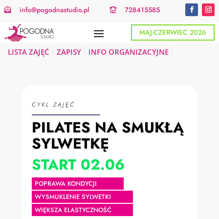
info@pogodnastudio.pl
728415585


MAJ-CZERWIEC 2026
LISTA ZAJĘĆ
ZAPISY
INFO ORGANIZACYJNE
CYKL ZAJĘĆ
PILATES NA SMUKŁĄ
SYLWETKĘ
START 02.06
POPRAWA KONDYCJI
WYSMUKLENIE SYLWETKI
WIĘKSZA ELASTYCZNOŚĆ