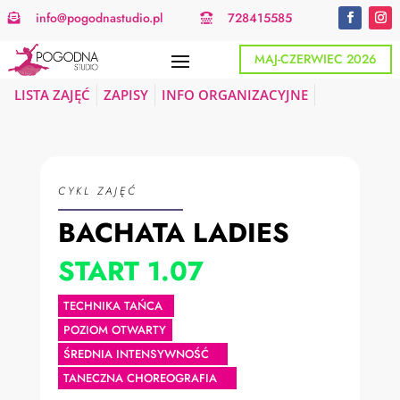
info@pogodnastudio.pl
728415585


MAJ-CZERWIEC 2026
LISTA ZAJĘĆ
ZAPISY
INFO ORGANIZACYJNE
CYKL ZAJĘĆ
BACHATA LADIES
START 1.07
TECHNIKA TAŃCA
POZIOM OTWARTY
ŚREDNIA INTENSYWNOŚĆ
TANECZNA CHOREOGRAFIA